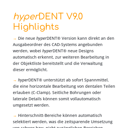
hyper
DENT V9.0
Highlights
→
Die neue
hyper
DENT® Version kann direkt an den
Ausgabeordner des CAD-Systems angebunden
werden, wobei
hyper
DENT® neue Designs
automatisch erkennt, zur weiteren Bearbeitung in
der Objektliste bereitstellt und die Verwaltung
dieser ermöglicht.
→
hyper
DENT® unterstützt ab sofort Spannmittel,
die eine horizontale Bearbeitung von dentalen Teilen
erlauben (C-Clamp). Seitliche Bohrungen oder
laterale Details können somit vollautomatisch
umgesetzt werden.
→
Hinterschnitt-Bereiche können automatisch
selektiert werden, was die zeitsparende Umsetzung
von schwer bzw. nicht zugänglichen Bereichen